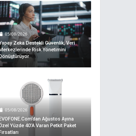
05/08/2026
Yapay Zeka Destekli Güvenlik, Veri
Merkezlerinde Risk Yönetimini
Dönüştürüyor
05/08/2026
EVOFONE.com’dan Ağustos Ayına
Özel Yüzde 40’a Varan Petkit Paket
Fırsatları