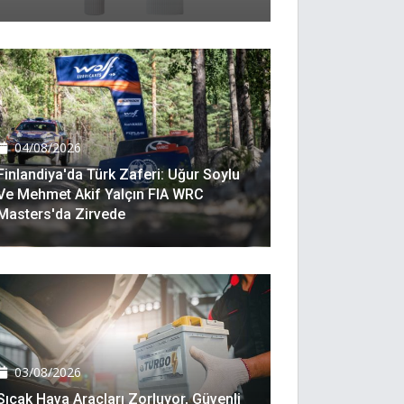
04/08/2026
Finlandiya'da Türk Zaferi: Uğur Soylu
Ve Mehmet Akif Yalçın FIA WRC
Masters'da Zirvede
03/08/2026
Sıcak Hava Araçları Zorluyor, Güvenli