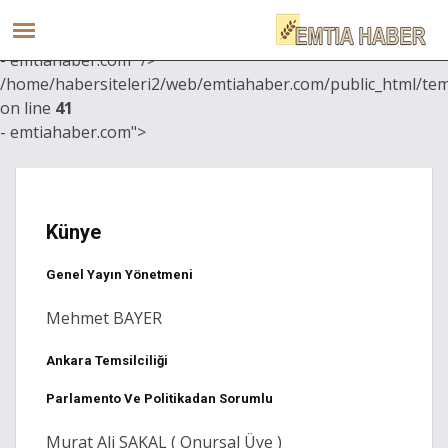
/home/habersiteleri2/web/emtiahaber.com/public_html/te
on line
31
- emtiahaber.com" />
/home/habersiteleri2/web/emtiahaber.com/public_html/te
on line
41
- emtiahaber.com">
Künye
Genel Yayın Yönetmeni
Mehmet BAYER
Ankara Temsilciliği
Parlamento Ve Politikadan Sorumlu
Murat Ali SAKAL ( Onursal Üye )